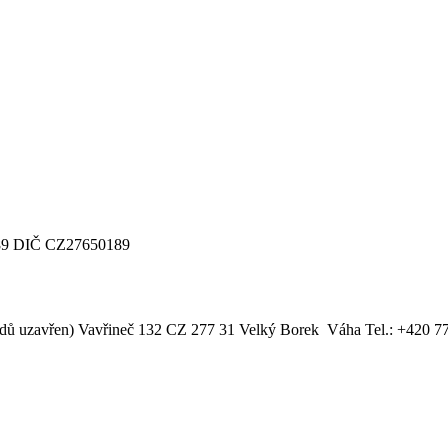
89
DIČ CZ27650189
dů uzavřen)
Vavřineč 132
CZ 277 31 Velký Borek
‎
Váha Tel.: +420 7