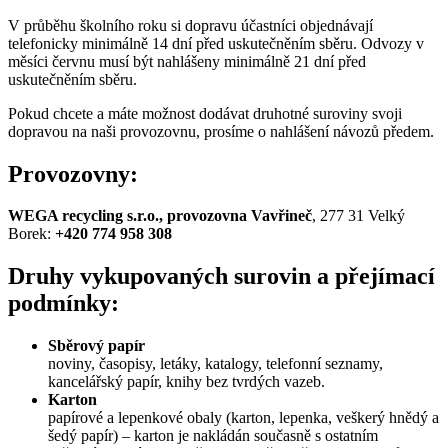
V průběhu školního roku si dopravu účastníci objednávají
telefonicky minimálně 14 dní před uskutečněním sběru. Odvozy v
měsíci červnu musí být nahlášeny minimálně 21 dní před
uskutečněním sběru.
Pokud chcete a máte možnost dodávat druhotné suroviny svoji
dopravou na naši provozovnu, prosíme o nahlášení návozů předem.
Provozovny:
WEGA recycling s.r.o., provozovna Vavřineč
, 277 31 Velký
Borek:
+420 774 958 308
Druhy vykupovaných surovin a přejímací
podmínky:
Sběrový papír
noviny, časopisy, letáky, katalogy, telefonní seznamy,
kancelářský papír, knihy bez tvrdých vazeb.
Karton
papírové a lepenkové obaly (karton, lepenka, veškerý hnědý a
šedý papír) – karton je nakládán současně s ostatním