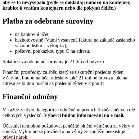
aby se to nevysypalo (pytle se dokládají nahoru na kontejner,
krabice k vratům kontejneru nebo dle pokynů řidiče.)
Platba za odebrané suroviny
na bankovní účet,
bezhotovostně (Vámi vystavená faktura na základě zaslaného
vážního lístku – výkupky),
poštovní poukázkou typu C na adresu.
Splatnost za odebrané suroviny je 21 dní od odvozu.
Finanční prostředky za sběr, který se uskuteční poslední týden
v červnu, budou na účet odeslány také 21 dní od odvozu, ale na
adresu se budou posílat až poslední týden v srpnu!!!
Finanční odměny
V každé ze dvou kategorií je odměněno prvních 5 zúčastněných dle
celkových výsledků.
Výherci budou informováni na e-mail.
Účastníci nemohou požadovat peněžité plnění výměnou za výhry v
soutěži. Výhru nelze převádět a na výhry ze soutěže neexistuje
právní nárok.