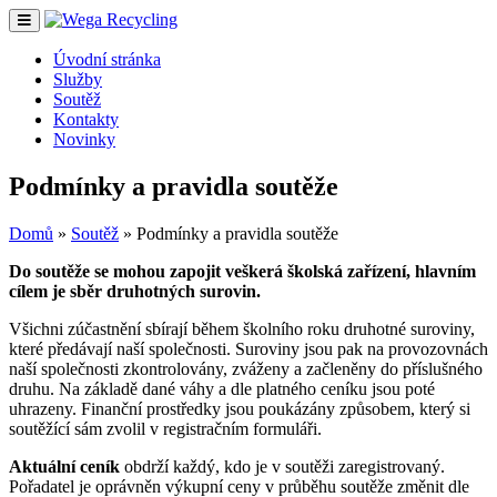
Úvodní stránka
Služby
Soutěž
Kontakty
Novinky
Podmínky a pravidla soutěže
Domů
»
Soutěž
»
Podmínky a pravidla soutěže
Do soutěže se mohou zapojit veškerá školská zařízení, hlavním
cílem je sběr druhotných surovin.
Všichni zúčastnění sbírají během školního roku druhotné suroviny,
které předávají naší společnosti. Suroviny jsou pak na provozovnách
naší společnosti zkontrolovány, zváženy a začleněny do příslušného
druhu. Na základě dané váhy a dle platného ceníku jsou poté
uhrazeny. Finanční prostředky jsou poukázány způsobem, který si
soutěžící sám zvolil v registračním formuláři.
Aktuální ceník
obdrží každý, kdo je v soutěži zaregistrovaný.
Pořadatel je oprávněn výkupní ceny v průběhu soutěže změnit dle