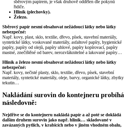
sběrovým papírem, je však druhově oddělen dle pokynů
řidiče.
Hliník (plechovky).
Železo.
Sběrový papír nesmí obsahovat nežádoucí látky nebo látky
nebezpečné:
Např. kovy, plast, sklo, textilie, dřevo, písek, stavební materiály,
syntetické látky, voskované materiály, asfaltové papíry, hygienické
papíry, papíry od olejů, papíry uhlové, papíry kopírovací, papíry
mastné, znečištěné od barev, nerozvláknitelné a lakované papíry…
Hliník a železo nesmí obsahovat nežádoucí látky nebo látky
nebezpečné:
Např. kovy, nečisté plasty, sklo, textilie, dřevo, písek, stavební
materiály, syntetické materiály, oleje, barvy, organické látky, zbytky
tekutin…
Nakládání surovin do kontejneru probíhá
následovně:
Nejdříve se do kontejneru nakládá papír a až poté se dokládá
dalším druhem surovin jako např. hliník… skladované v
zavázaných pytlích, v krabicích nebo v jiném vhodném obalu,