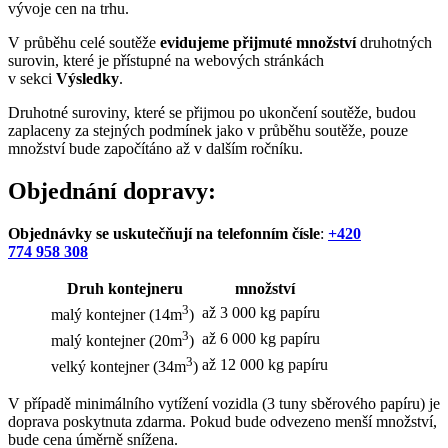
vývoje cen na trhu.
V průběhu celé soutěže
evidujeme přijmuté množství
druhotných
surovin, které je přístupné na webových stránkách
v sekci
Výsledky
.
Druhotné suroviny, které se přijmou po ukončení soutěže, budou
zaplaceny za stejných podmínek jako v průběhu soutěže, pouze
množství bude započítáno až v dalším ročníku.
Objednání dopravy:
Objednávky se uskutečňují na telefonním čísle
:
+420
774 958 308
Druh kontejneru
množství
3
až 3 000 kg papíru
malý kontejner (14m
)
3
až 6 000 kg papíru
malý kontejner (20m
)
3
až 12 000 kg papíru
velký kontejner (34m
)
V případě minimálního vytížení vozidla (3 tuny sběrového papíru) je
doprava poskytnuta zdarma. Pokud bude odvezeno menší množství,
bude cena úměrně snížena.